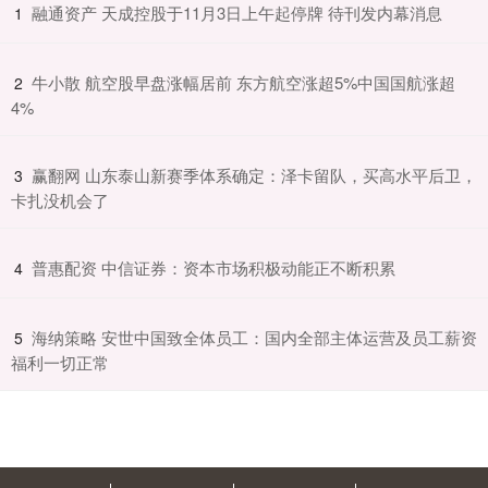
​融通资产 天成控股于11月3日上午起停牌 待刊发内幕消息
1
​牛小散 航空股早盘涨幅居前 东方航空涨超5%中国国航涨超
2
4%
​赢翻网 山东泰山新赛季体系确定：泽卡留队，买高水平后卫，
3
卡扎没机会了
​普惠配资 中信证券：资本市场积极动能正不断积累
4
​海纳策略 安世中国致全体员工：国内全部主体运营及员工薪资
5
福利一切正常