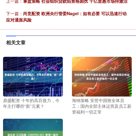
上一篇：
掌盘策略 社会组织贷款陷资格困扰 千亿普惠市场待激活
下一篇：
尚竞配资 欧洲央行管委Nagel：如有必要 可以迅速行动
应对通胀风险
相关文章
鼎盛配资 十年的高百接力，今
海纳策略 安世中国致全体员
年主打哪些“新”元素？
工：国内全部主体运营及员工薪
资福利一切正常