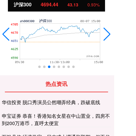
北证50
1134.24
创
11.37
1.01%
热点资讯
华信投资 脱口秀演员公然嘲弄经典，跌破底线
申宝证券 恭喜！香港知名女星在中山置业，四房不
到200万港币，直呼太便宜