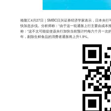
深证成指
14311.01
.68
1.02%
200.89
1
格隆汇4月27日｜SMBC日兴证券经济学家表示，日本央
快加息步伐。分析师称：“由于这一轮通胀上行主要由成本
称：“这不太可能促使该央行加快当前预计约每六个月一次的
年，剔除生鲜食品的消费者通胀将上升1.9%。