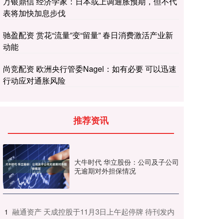
万银鼎信 经济学家：日本或上调通胀预期，但不代
表将加快加息步伐
驰盈配资 赏花“流量”变“留量” 春日消费激活产业新
动能
尚竞配资 欧洲央行管委Nagel：如有必要 可以迅速
行动应对通胀风险
推荐资讯
大牛时代 华立股份：公司及子公司
无逾期对外担保情况
​融通资产 天成控股于11月3日上午起停牌 待刊发内
1