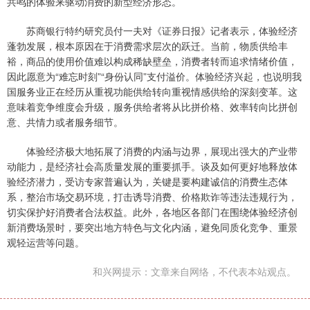
共鸣的体验来驱动消费的新型经济形态。
苏商银行特约研究员付一夫对《证券日报》记者表示，体验经济
蓬勃发展，根本原因在于消费需求层次的跃迁。当前，物质供给丰
裕，商品的使用价值难以构成稀缺壁垒，消费者转而追求情绪价值，
因此愿意为“难忘时刻”“身份认同”支付溢价。体验经济兴起，也说明我
国服务业正在经历从重视功能供给转向重视情感供给的深刻变革。这
意味着竞争维度会升级，服务供给者将从比拼价格、效率转向比拼创
意、共情力或者服务细节。
体验经济极大地拓展了消费的内涵与边界，展现出强大的产业带
动能力，是经济社会高质量发展的重要抓手。谈及如何更好地释放体
验经济潜力，受访专家普遍认为，关键是要构建诚信的消费生态体
系，整治市场交易环境，打击诱导消费、价格欺诈等违法违规行为，
切实保护好消费者合法权益。此外，各地区各部门在围绕体验经济创
新消费场景时，要突出地方特色与文化内涵，避免同质化竞争、重景
观轻运营等问题。
和兴网提示：文章来自网络，不代表本站观点。