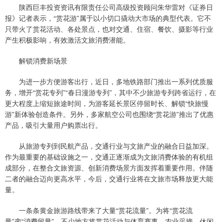
陕西巨丰投资资讯有限责任公司高级投资顾问朱华雷对《证券日
报》记者表示，“赏花游”属于以小切口撬动大市场的典型代表。它不
只带火了赏花活动、各处景点，也对交通、住宿、餐饮、摄影等行业
产生积极影响，有效激活文旅消费潜能。
解锁消费新场景
为进一步方便游客出行，近日，多地铁路部门推出一系列优质服
务，增开“赏花专列”“春日漫游专列”，其中不少旅游专列跨省运行，在
更大程度上缩短旅途时间，为游客延长景区停留时长、解锁“快旅慢
游”新体验创造条件。另外，多家航空公司也围绕“赏花游”推出了优惠
产品，吸引大量用户购票出行。
从旅游专列到民航产品，交通行业与文旅产业的融合日益加深。
作为最重要的基础设施之一，交通正逐渐成为文旅消费体验的有机组
成部分，在整合文旅资源、创新消费场景方面发挥着重要作用。伴随
二者的融合迈向更高水平，今后，交通行业将在文旅市场释放更大能
量。
一条条黄金旅游路线带来了大量“赏花流量”。为将“赏花流
量”变“消费留量”，不少地方将赏花活动与体育赛事、农业采摘、休闲