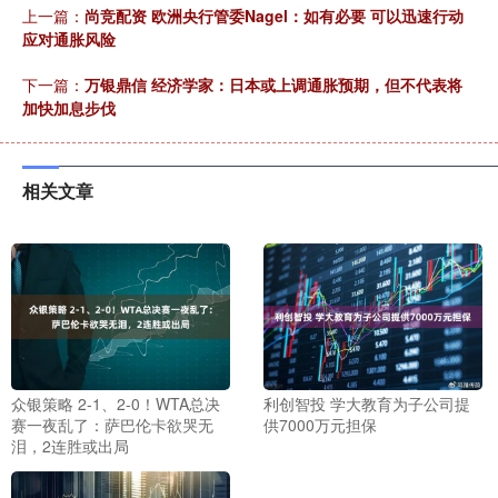
上一篇：
尚竞配资 欧洲央行管委Nagel：如有必要 可以迅速行动
应对通胀风险
下一篇：
万银鼎信 经济学家：日本或上调通胀预期，但不代表将
加快加息步伐
相关文章
众银策略 2-1、2-0！WTA总决
利创智投 学大教育为子公司提
赛一夜乱了：萨巴伦卡欲哭无
供7000万元担保
泪，2连胜或出局