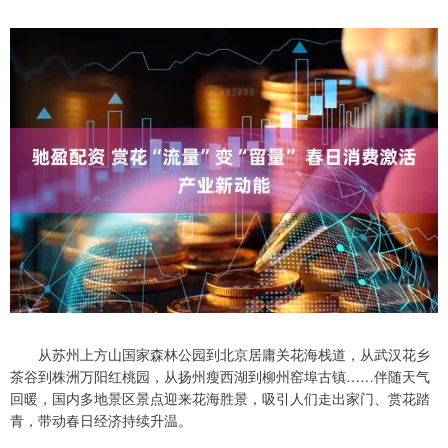
从苏州上方山国家森林公园到北京居庸关花海栈道，从武汉花乡
茶谷到株洲万阳红桃园，从扬州瘦西湖到柳州窑埠古镇……伴随天气
回暖，国内多地景区景点迎来花海胜景，吸引人们走出家门、赏花踏
青，带动春日经济持续升温。