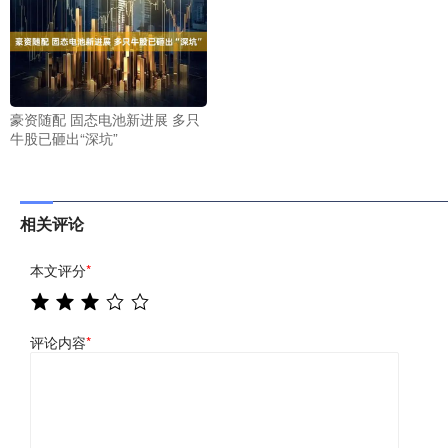
豪资随配 固态电池新进展 多只
牛股已砸出“深坑”
相关评论
本文评分
*
评论内容
*