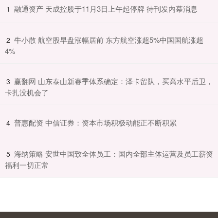
​融通资产 天成控股于11月3日上午起停牌 待刊发内幕消息
1
​牛小散 航空股早盘涨幅居前 东方航空涨超5%中国国航涨超
2
4%
​赢翻网 山东泰山新赛季体系确定：泽卡留队，买高水平后卫，
3
卡扎没机会了
​普惠配资 中信证券：资本市场积极动能正不断积累
4
​海纳策略 安世中国致全体员工：国内全部主体运营及员工薪资
5
福利一切正常