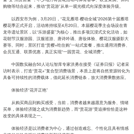
购物等结合起来，推动“赏花游”从单一观光模式向深度体验升级。
以西安市为例，3月20日，“花见雁塔·樱动全城”2026第十届雁塔
樱花季正式开启，活动将持续至4月20日。本届樱花季主会场设在青
龙寺遗址景区，以“乐游盛宴”为核心，推出多项沉浸式文化活动，如
花朝节汉服游园、汉服巡游、唐诗吟诵、唐妆体验、樱花汉服摄影大
赛等。同时，景区打造“赏樱+吃住购”一站式套餐，推出通用消费券、
会员互通、联票优惠，真正实现“一园赏花、全城消费”。
中国数实融合50人论坛智库专家洪勇在接受《证券日报》记者采
访时表示，打造“赏花+”复合型消费场景，本质上是将自然资源转化为
具备可持续性的消费载体，借此延长消费链条，放大消费乘数效应。
体验经济“花开正艳”
从购买商品到购买感受，当前，消费者越来越愿意为服务、情绪
买单，体验经济随之成为消费新趋势，而“赏花游”受追捧恰恰是这种
改变的具体表现之一。
体验经济是以消费者为中心，通过创造难忘、个性化且具有情感