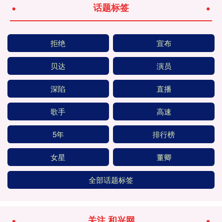
话题标签
拒绝
宣布
贝达
演员
深陷
直播
歌手
高速
5年
排行榜
女星
董卿
全部话题标签
关注 和兴网