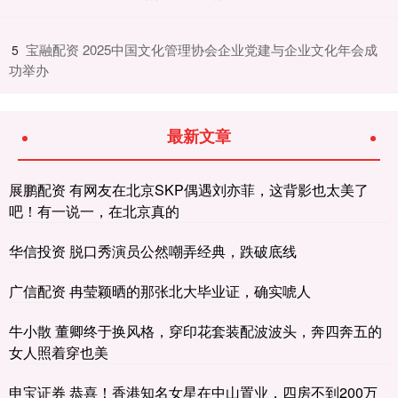
​宝融配资 2025中国文化管理协会企业党建与企业文化年会成
5
功举办
最新文章
展鹏配资 有网友在北京SKP偶遇刘亦菲，这背影也太美了
吧！有一说一，在北京真的
华信投资 脱口秀演员公然嘲弄经典，跌破底线
广信配资 冉莹颖晒的那张北大毕业证，确实唬人
牛小散 董卿终于换风格，穿印花套装配波波头，奔四奔五的
女人照着穿也美
申宝证券 恭喜！香港知名女星在中山置业，四房不到200万