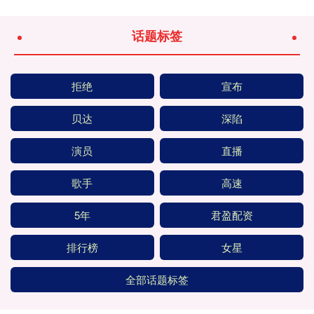
话题标签
拒绝
宣布
贝达
深陷
演员
直播
歌手
高速
5年
君盈配资
排行榜
女星
全部话题标签