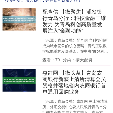
投资机会。加入我们，开启您的财富之旅！
配查信 【微聚焦】浦发银
行青岛分行：科技金融三维
发力 为青岛科创高质量发
展注入“金融动能”
（来源：青岛金融）配查信 当科技创新
成为城市竞争的核心密码，青岛正以数
字赋能重构发展基因。在中央“做好科技
金融大文章”的战略号召下，这座海洋名
查看：
79
分类：
按天配资
城将科技创新置顶城....
惠红网 【微头条】青岛农
商银行新获上清所清算会员
资格并落地省内农商银行首
单通用回购业务
（来源：青岛金融）惠红网 在上海清算
所、外汇交易中心及人民银行青岛市分
行的专业指导与大力支持下，青岛农商