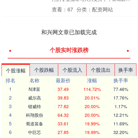
银行于2025年国庆节前喜获上海清算所
查看：
67
分类：
配资网站
清算会员资格，是山....
和兴网文章已加载完成
个股实时涨跌榜
个股跌幅
个股流入
个股流出
换手率
个股涨幅
排名
名称
最新价
涨幅
换手率
1
N津富
37.49
114.72%
77.46%
2
威尔高
39.83
20.01%
17.76%
3
锴威特
77.82
20.00%
1.17%
4
科翔股份
64.32
20.00%
12.21%
5
蜀道装备
33.61
19.99%
11.69%
6
中巨芯
27.85
19.99%
32.20%