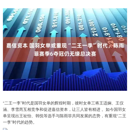
“二王一李”时代是国羽女单的辉煌时期，彼时女单三将王适娴、王仪
涵、李雪芮互相竞争和促进嘉信资本，让三人皆有精进 。如今国羽女
单呈现出王祉怡、韩悦等选手与陈雨菲共同发展的态势，有重现“二王
一李”时代的趋势。