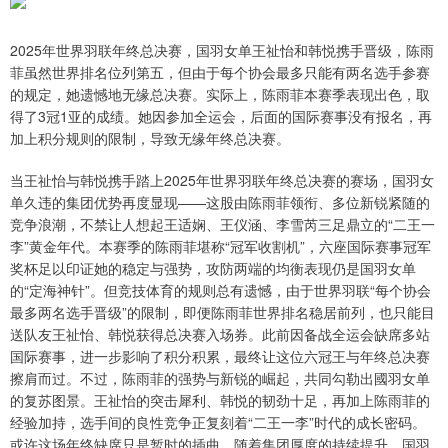
2025年世界羽联年终总决赛，国羽女单王祉怡和韩悦携手晋级，陈雨
菲虽然世界排名位列第五，但由于每个协会最多只能有两名选手参赛
的规定，她遗憾地无缘总决赛。实际上，陈雨菲本赛季表现出色，取
得了3冠1亚的成绩。她因参加全运会，后面的国际赛事没有报名，再
加上积分规则的限制，导致无缘年终总决赛。
当王祉怡与韩悦携手踏上2025年世界羽联年终总决赛的赛场，国羽女
单久违的集团优势再度显现——这股由陈雨菲领衔、多位新锐紧随的
竞争浪潮，不禁让人想起王适娴、王仪涵、李雪芮三足鼎立的“二王一
李”黄金年代。本赛季的陈雨菲堪称“冠军收割机”，六座国际赛事冠军
奖杯足以印证她的稳定与强势，攻防两端的均衡表现仍是国羽女单
的“定海神针”。但竞技体育的规则总有遗憾，由于世界羽联“每个协会
最多两名选手晋级”的限制，即便陈雨菲世界排名稳居前列，也只能目
送队友王祉怡、韩悦获得总决赛入场券。此前因备战全运会缺席多站
国际赛事，进一步影响了积分积累，最终让这位六冠王与年终总决赛
擦肩而过。不过，陈雨菲的强势与新锐的崛起，共同勾勒出國羽女单
的复苏图景。王祉怡的突击犀利、韩悦的韧劲十足，再加上陈雨菲的
经验加持，选手间的良性竞争正复刻着“二王一李”时代的成长密码。
或许这场年终缺席只是暂时的插曲，随着集团厚度的持续提升，国羽