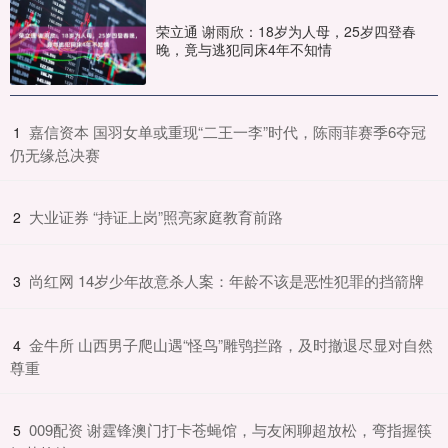
荣立通 谢雨欣：18岁为人母，25岁四登春
晚，竟与逃犯同床4年不知情
​嘉信资本 国羽女单或重现“二王一李”时代，陈雨菲赛季6夺冠
1
仍无缘总决赛
​大业证券 “持证上岗”照亮家庭教育前路
2
​尚红网 14岁少年故意杀人案：年龄不该是恶性犯罪的挡箭牌​
3
​金牛所 山西男子爬山遇“怪鸟”雕鸮拦路，及时撤退尽显对自然
4
尊重
​009配资 谢霆锋澳门打卡苍蝇馆，与友闲聊超放松，弯指握筷
5