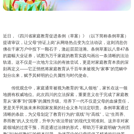
近日，《四川省家庭教育促进条例（草案）》（以下简称条例草案）
提请审议，让父母“持证上岗”从网络热点变为立法动议，这则消息仿
佛在千家万户中投下一颗石子，激起层层涟漪。条例草案以八章47条
的篇幅大业证券，试图为万千家庭的教育实践勾画出一条清晰的法治
轨道。这不仅是一次地方立法的有效尝试，更是对家庭教育本质的深
刻再定义——它正悄然将家庭教育从千百年来被视为“家事”的范畴中
划分出来，赋予其鲜明的公共属性与时代使命。
传统观念中，家庭通常被视为教育的“私人领地”，家长在这一领
地拥有权威地位。此次四川的立法探索，重要意义在于完成了家庭教
育从“家事”到“国事”的属性升级。培养下一代不仅是父母的血缘责任，
更是关乎民族未来和国家发展的社会义务与法定职责。条例草案通过
清晰的条款，为父母划定了教育行为的“底线”与“高线”，让“生而养、
养而教”的人文伦理，升华为“依法带娃”的现代文明准则。这并非对家
庭领域的过度干预，而是通过法律的形式，帮助万千家庭明确“为何而
教”与“如何教好”的根本问题，为迷茫中的父母提供了精准的行动罗