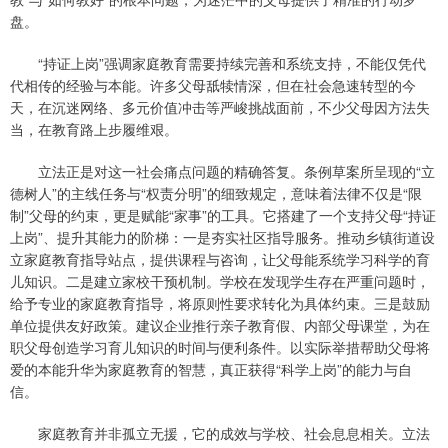
盘。
“持证上岗”强调家庭教育需要持续完善和系统支持，不能仅凭代
代相传的经验与本能。许多父母舐犊情深，但在社会急速转型的今
天，在沉迷网络、多元价值冲击等严峻挑战面前，不少父母因方法失
当，在教育路上步履维艰。
立法正是对这一社会痛点问题的精确答复。条例草案所呈现的“立
德树人”的主线任务与“权责分明”的细致规定，意味着法律不仅是“限
制”父母的约束，更是赋能“家事”的工具。它搭建了一个支持父母“持证
上岗”、提升其能力的阶梯：一是夯实社区指导服务。推动乡镇街道设
立家庭教育指导站点，提供课程与咨询，让父母能系统学习科学的育
儿知识。二是建立家校干预机制。学校在发现学生存在严重问题时，
给予专业的家庭教育指导，将原则性要求转化为具体约束。三是鼓励
单位提供友好政策。建议企业推行亲子教育假、内部父母课堂，为在
职父母创造学习育儿知识的时间与便利条件。以实际举措帮助父母将
爱的本能升华为家庭教育的智慧，真正获得“科学上岗”的能力与自
信。
家庭教育并非孤立无援，它的成效与学校、社会息息相关。立法