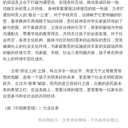
的深远意义在于打破沟通壁垒、实现良性互动，推动形成目标一致、
功能互补的育人共同体。 条例草案重视法律规范的统一衔接，力求打
通协同育人的“最后一公里”。对于学校而言，法律赋予它更明确的职
责，要求教师不再局限于知识传授，责任延伸至对学生家庭环境的了
解与把握。对于家庭而言，父母在法律的引导下，将更积极地与学校
沟通配合，尊重学校的教育理念，共同关注孩子的全面发展。对于社
会而言，各类文化机构、媒体与社区组织需承担起相应的责任，营造
健康向上的社会文化环境，为家庭教育的实施提供丰富的实践场所和
积极的价值引导。当家庭、学校、社会三者同频共振，孩子将在和谐
向上的环境中茁壮成长。
父母“持证上岗”之路，终点并非一纸证书，而是万千父母教育智
慧的觉醒，是每一个孩子光明美好的未来，更是整个社会文明程度的
跃升。立法为“家事”赋能，照亮的是父母前行之路，点燃的是民族未
来的希望之灯。在这条路上，需要法律的规范，更需要每一位家长的
自觉参与和全社会的共同扶持。
（据《中国教育报》）大业证券
和兴网提示：文章来自网络，不代表本站观点。