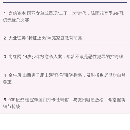
​嘉信资本 国羽女单或重现“二王一李”时代，陈雨菲赛季6夺冠
1
仍无缘总决赛
​大业证券 “持证上岗”照亮家庭教育前路
2
​尚红网 14岁少年故意杀人案：年龄不该是恶性犯罪的挡箭牌​
3
​金牛所 山西男子爬山遇“怪鸟”雕鸮拦路，及时撤退尽显对自然
4
尊重
​009配资 谢霆锋澳门打卡苍蝇馆，与友闲聊超放松，弯指握筷
5
细节抢镜