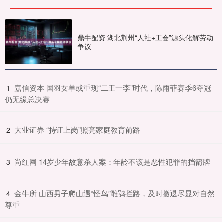
鼎牛配资 湖北荆州“人社+工会”源头化解劳动
争议
​嘉信资本 国羽女单或重现“二王一李”时代，陈雨菲赛季6夺冠
1
仍无缘总决赛
​大业证券 “持证上岗”照亮家庭教育前路
2
​尚红网 14岁少年故意杀人案：年龄不该是恶性犯罪的挡箭牌​
3
​金牛所 山西男子爬山遇“怪鸟”雕鸮拦路，及时撤退尽显对自然
4
尊重