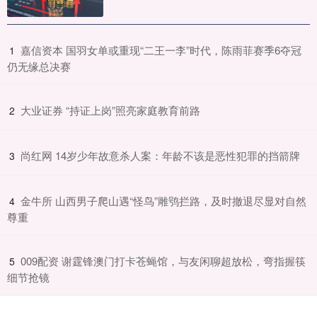
​嘉信资本 国羽女单或重现“二王一李”时代，陈雨菲赛季6夺冠
1
仍无缘总决赛
​大业证券 “持证上岗”照亮家庭教育前路
2
​尚红网 14岁少年故意杀人案：年龄不该是恶性犯罪的挡箭牌​
3
​金牛所 山西男子爬山遇“怪鸟”雕鸮拦路，及时撤退尽显对自然
4
尊重
​009配资 谢霆锋澳门打卡苍蝇馆，与友闲聊超放松，弯指握筷
5
细节抢镜