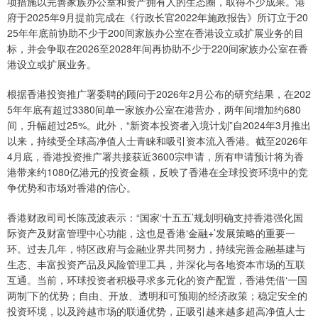
项措施以完善家族办公室和资产拥有人的生态圈，取得不少成果。港
府于2025年9月提前完成在《行政长官2022年施政报告》所订立于20
25年年底前协助不少于200间家族办公室在香港设立或扩展业务的目
标，并会争取在2026至2028年间再协助不少于220间家族办公室在香
港设立或扩展业务。
根据香港投资推广署委聘的顾问于2026年2月公布的研究结果，在202
5年年底有超过3380间单一家族办公室在港营办，两年间增加约680
间，升幅超过25%。此外，“新资本投资者入境计划”自2024年3月推出
以来，持续受全球高净值人士青睐和吸引资本流入香港。截至2026年
4月底，香港投资推广署共接获近3600宗申请，所有申请预计将为香
港带来约1080亿港元的投资金额，反映了香港在全球投资环境中的竞
争优势和市场对香港的信心。
香港财政司司长陈茂波表示：“国家‘十五五’规划明确支持香港强化国
际资产及财富管理中心功能，这也是香港‘金融+’发展策略的重要一
环。过去几年，特区政府与金融业界共同努力，持续完善金融基建与
生态、丰富投资产品及风险管理工具，并深化与各地资本市场的互联
互通。当前，环球投资者积极寻求多元化的资产配置，香港凭借‘一国
两制’下的优势；自由、开放、透明和可预期的经济政策；稳定安全的
投资环境，以及跨越市场的联通优势，正吸引越来越多超高净值人士