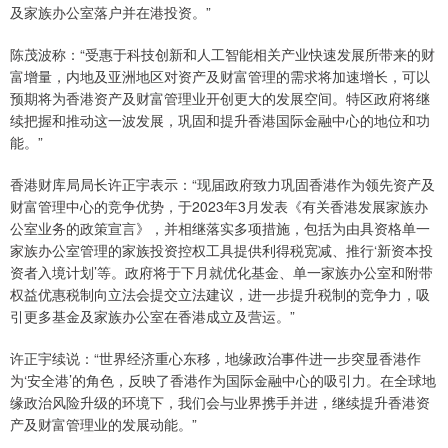
及家族办公室落户并在港投资。”
陈茂波称：“受惠于科技创新和人工智能相关产业快速发展所带来的财
富增量，内地及亚洲地区对资产及财富管理的需求将加速增长，可以
预期将为香港资产及财富管理业开创更大的发展空间。特区政府将继
续把握和推动这一波发展，巩固和提升香港国际金融中心的地位和功
能。”
香港财库局局长许正宇表示：“现届政府致力巩固香港作为领先资产及
财富管理中心的竞争优势，于2023年3月发表《有关香港发展家族办
公室业务的政策宣言》，并相继落实多项措施，包括为由具资格单一
家族办公室管理的家族投资控权工具提供利得税宽减、推行‘新资本投
资者入境计划’等。政府将于下月就优化基金、单一家族办公室和附带
权益优惠税制向立法会提交立法建议，进一步提升税制的竞争力，吸
引更多基金及家族办公室在香港成立及营运。”
许正宇续说：“世界经济重心东移，地缘政治事件进一步突显香港作
为‘安全港’的角色，反映了香港作为国际金融中心的吸引力。在全球地
缘政治风险升级的环境下，我们会与业界携手并进，继续提升香港资
产及财富管理业的发展动能。”