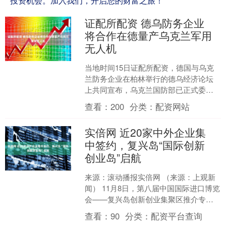
投资机会。加入我们，开启您的财富之旅！
证配所配资 德乌防务企业
将合作在德量产乌克兰军用
无人机
当地时间15日证配所配资，德国与乌克
兰防务企业在柏林举行的德乌经济论坛
上共同宣布，乌克兰国防部已正式委托
德国以工业化规模生产多款乌方自主研
查看：
200
分类：
配资网站
发的军用无人机。（央视....
实倍网 近20家中外企业集
中签约，复兴岛“国际创新
创业岛”启航
来源：滚动播报实倍网 （来源：上观新
闻） 11月8日，第八届中国国际进口博览
会——复兴岛创新创业集聚区推介专场
活动在杨浦复兴岛船台公园举行。近20
查看：
90
分类：
配资平台查询
家中外企业与杨....