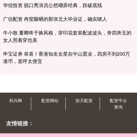
华信投资 脱口秀演员公然嘲弄经典，跌破底线
广信配资 冉莹颖晒的那张北大毕业证，确实唬人
牛小散 董卿终于换风格，穿印花套装配波波头，奔四奔五的
女人照着穿也美
申宝证券 恭喜！香港知名女星在中山置业，四房不到200万
港币，直呼太便宜
和兴网
配资网站
按天配资
配资平台
查询
友情链接：