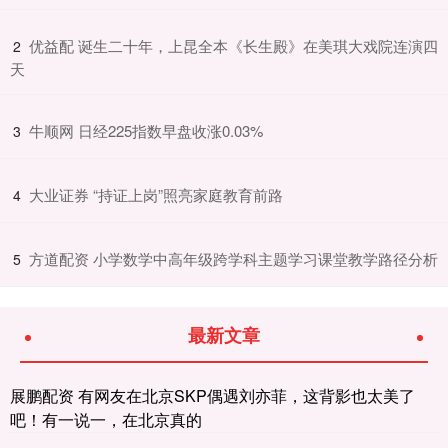
​优益配 诞生二十年，上昆全本《长生殿》在美琪大戏院连演四
2
天
​牛顺网 日经225指数早盘收涨0.03%
3
​大业证券 “持证上岗”照亮家庭教育前路
4
​方道配资 小学数学中高年级跨学科主题学习课堂教学路径分析
5
最新文章
展鹏配资 有网友在北京SKP偶遇刘亦菲，这背影也太美了
吧！有一说一，在北京真的