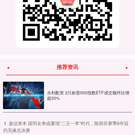
推荐资讯
永利配资 2只标普500指数ETF成交额环比增
超20%
​嘉信资本 国羽女单或重现“二王一李”时代，陈雨菲赛季6夺冠
1
仍无缘总决赛