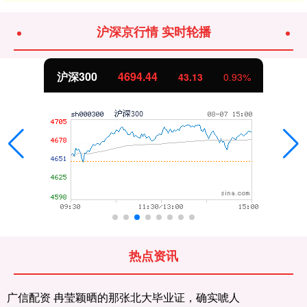
沪深京行情 实时轮播
北证50
1134.24
43.13
0.93%
热点资讯
广信配资 冉莹颖晒的那张北大毕业证，确实唬人