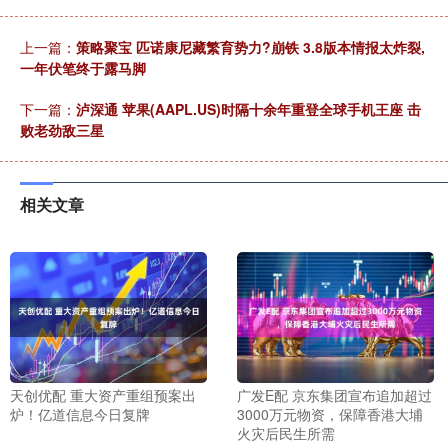
上一篇：
策略聚宝 匹诺康尼藏繁育势力?崩铁 3.8版本情报太炸裂,
一年伏笔终于露马脚
下一篇：
泸深通 苹果(AAPL.US)时隔十余年重登全球手机王座 击
败老劲敌三星
相关文章
天创优配 重大资产重组预案出
广发E配 京东集团宣布追加超过
炉！亿道信息今日复牌
3000万元物资，保障香港大埔
火灾后民生所需