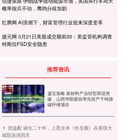
信捷策路 伊朗战争搅动能源市场，英国央行本周大
概率按兵不动，鹰鸽分歧加剧
红腾网 AI浪潮下，财富管理行业迎来深度变革
捷元网 3月21日美股成交额前20：美监管机构调查
特斯拉FSD安全隐患
推荐资讯
盛宝策略 新材料产业转型再迎突
破，山西华阳股份率先投产千吨级
碳纤维项目
​优益配 诞生二十年，上昆全本《长生殿》在美琪大
1
戏院连演四天