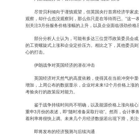
尽管贝利倾向于谨慎观望，但英国央行首席经济学家皮尔在
观察，却什么也没观察到，那么你只是在等待而已。”这一
别关注3月份服务价格涨幅的上升，以及企业面临强劲价格
部分分析人士认为，可能有多达三位货币政策委员会成员会
的工资螺旋式上涨和企业定价压力。相比之下，其他委员则
心的打击。
伊朗战争对英国经济的潜在冲击
英国经济对天然气的高度依赖，使得其在当前冲突中显得
增加，上周公布的数据显示，企业对未来12个月价格上涨
考验央行的政策应对能力。
鉴于战争持续时间尚不明确，以及能源价格上涨向核心通
重申3月份的表述，即“随时准备采取行动”。然而，会计事务所
着利率将很快上调。未来几个月经济数据若出现下滑，关注
即将发布的经济预测与后续沟通