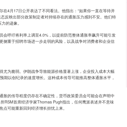
4月17日公开表达了不同看法。他指出：“如果你一直在等待并
表态反映出部分政策制定者对持续存在的通胀压力感到不安。他们特
压力的迹象。
呼吁将利率上调至4.0%，以提前防范整体通胀率飙升可能引发
更侧重于招聘市场进一步走弱的风险，以及战争对消费者和企业信
尤为脆弱。伊朗战争导致能源价格显著上涨，企业投入成本大幅
的预期以创纪录的速度增长。这种成本传导可能推高整体通胀水平，
胀的传导程度仍存在不确定性，货币政策委员会可能会在声明中
RSM首席经济学家Thomas Pugh指出，任何鹰派表述并不意味
焦点可能重新回到经济增长担忧上来。