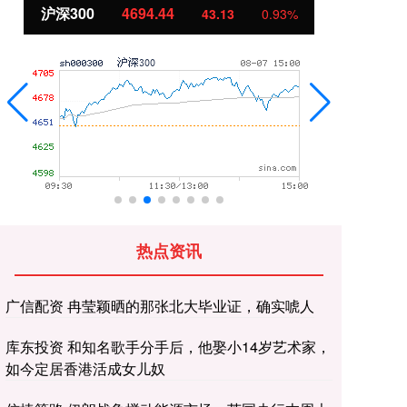
北证50
1134.24
创
11.37
1.01%
热点资讯
广信配资 冉莹颖晒的那张北大毕业证，确实唬人
库东投资 和知名歌手分手后，他娶小14岁艺术家，
如今定居香港活成女儿奴