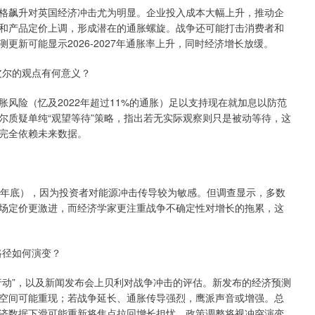
飙升对英国经济冲击尤为明显。企业投入成本大幅上升，推动企
和产品定价上调，形成潜在的通胀螺旋。战争还可能打击消费者和
新可能显示2026-2027年通胀率上升，同时经济增长放缓。
尔的观点有何意义？
险（忆及2022年超过11%的通胀）足以支持现在就加息以防范
尔质疑单纯“观望等待”策略，指出若无实际观察则只是被动等待，这
完全依赖未来数据。
年底），因为投资者对能源冲击传导较为敏感。但调查显示，多数
场定价更激进，而经济学家更注重战争不确定性对增长的拖累，这
径如何演变？
动”，以及新闻发布会上贝利对战争冲击的评估。新发布的经济预测
空间可能重现；若战争延长、通胀传导强烈，鹰派声音或增强。总
济数据下滑可能重新将焦点拉回增长担忧，政策调整将视冲突演变