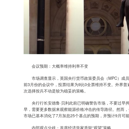
会议预期：大概率维持利率不变
市场调查显示，英国央行货币政策委员会（MPC）成员很
前3月份的会议中，投票结果为9比0全票维持不变。外界
次选择按兵不动是较为稳妥的策略。
央行行长安德鲁·贝利此前已明确警告市场，不要过早押
早，需要更多数据来观察能源价格冲击的传导路径。然而，
市场已基本消化了7月加息25个基点的预期，并预计9月可
内部观点分歧：首席经济学家质疑“观望”策略