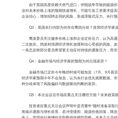
由于英国高度依赖天然气进口，伊朗战争导致的能源价格
业对未来价格上涨的预期快速增长，可能引发工资要求提高
企业信心，增加招聘走弱的风险，形成滞胀式压力。央行预测更
Q3：英国央行内部为何存在鹰鸽分歧？首席经济学家皮
鹰派委员关注服务价格上涨和企业定价压力，认为高通胀风
二次效应。鸽派则强调经济增长放缓和信心受损的风险。皮
一表态反映部分委员希望更主动应对持续的通胀压力，而非
Q4：金融市场与经济学家的预期为何出现差异？
金融市场已定价今年晚些时候可能加息（7月、9月甚至
经济学家预期今年不会加息，认为央行会优先观察数据。市
种分歧体现了风险偏好与数据驱动判断的差异。
Q5：本次会议后市场应重点关注哪些方面？未来政策路
投资者应重点关注会议声明中是否重申“随时准备采取行
将揭示通胀与增长前景。若冲突缓和、能源价格回落，降息
体上，英国央行将继续采取数据依赖型策略，未来几个月经