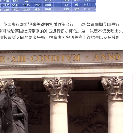
沪深300
4694.44
.42%
43.13
0.93%
，英国央行即将迎来关键的货币政策会议。市场普遍预期英国央行
战争可能给英国经济带来的冲击进行初步评估。这一决定不仅反映出央
增长放缓之间的复杂平衡。投资者将密切关注会议结果以及后续新