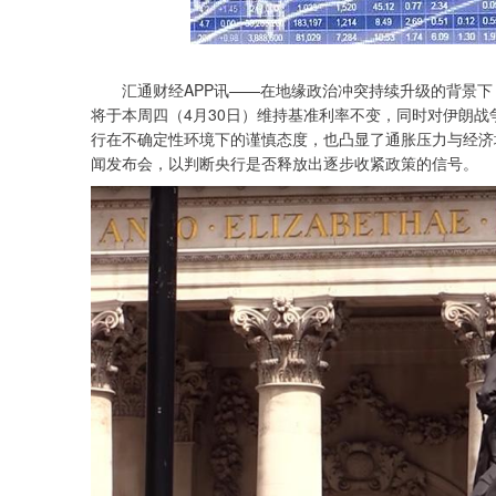
深证成指
14311.01
.68
1.02%
200.89
1
汇通财经APP讯——在地缘政治冲突持续升级的背景下
将于本周四（4月30日）维持基准利率不变，同时对伊朗
行在不确定性环境下的谨慎态度，也凸显了通胀压力与经济
闻发布会，以判断央行是否释放出逐步收紧政策的信号。