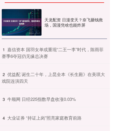
天龙配资 日漫变天？奈飞砸钱救
场，国漫凭啥也能炸屏
​嘉信资本 国羽女单或重现“二王一李”时代，陈雨菲
1
赛季6夺冠仍无缘总决赛
​优益配 诞生二十年，上昆全本《长生殿》在美琪大
2
戏院连演四天
​牛顺网 日经225指数早盘收涨0.03%
3
​大业证券 “持证上岗”照亮家庭教育前路
4