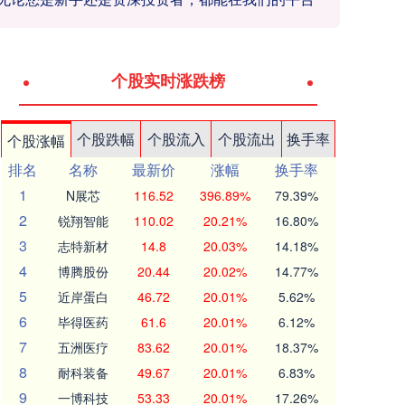
个股实时涨跌榜
个股跌幅
个股流入
个股流出
换手率
个股涨幅
排名
名称
最新价
涨幅
换手率
1
N展芯
116.52
396.89%
79.39%
2
锐翔智能
110.02
20.21%
16.80%
3
志特新材
14.8
20.03%
14.18%
4
博腾股份
20.44
20.02%
14.77%
5
近岸蛋白
46.72
20.01%
5.62%
6
毕得医药
61.6
20.01%
6.12%
7
五洲医疗
83.62
20.01%
18.37%
8
耐科装备
49.67
20.01%
6.83%
9
一博科技
53.33
20.01%
17.26%