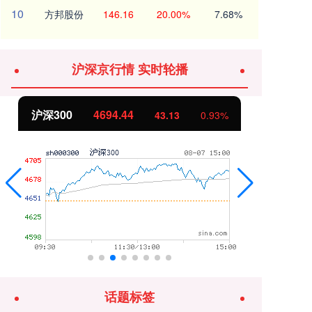
10
方邦股份
146.16
20.00%
7.68%
沪深京行情 实时轮播
北证50
1134.24
创
11.37
1.01%
话题标签