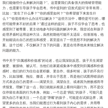
我们能做些什么来解决问题？”。这需要我们具备强大的情绪管理能
力，也需要引导孩子学会思考。书中提到的“启发式提问”非常有用，
比如：“发生了什么事？”“你的感受如何？”“你希望接下来发生什
么？”“你觉得有什么办法可以解决？”“这些方法中，哪些是可行的，哪
些可能带来不好的后果？”通过这样的提问，孩子不仅学会了思考，也
感受到了被尊重，更主动地参与到问题的解决中来。我尝试在和孩子
处理矛盾时运用这种方法，虽然初期他可能不太适应，但渐渐地，他
开始能说出自己的想法和感受，甚至提出了一些意想不到的解决方
案。这个过程，不仅解决了当下的问题，更是在培养他未来独立解决
问题的能力。
书中关于“归属感和价值感”的论述，也让我深刻反思。孩子天生渴望
被爱、被接纳、被认可。当他们在家庭或集体中感受到归属感和价值
感时，他们的行为往往会更积极、更合作。很多时候，孩子的不良行
为，比如顶嘴、拖拉、撒谎，并非出于恶意，而是他们试图用错误的
方式表达自己的需求——渴望关注、渴望自主、或者因为挫败感而寻
求报复。理解了这一点，我们就能从根源上看待问题行为，而不是仅
仅停留在表面的行为本身。例如，一个总是“捣乱”的孩子，可能只是
因为自己不被关注；一个总是“犟嘴”的孩子，可能是在试探边界，渴
望更多的自主权。当我们能透过行为看到孩子内心的需求，并用尊