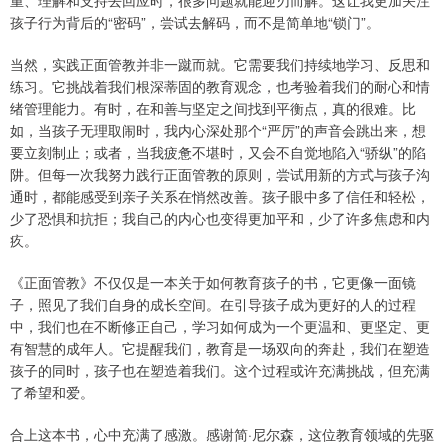
重、理解和支持去回应时，很多问题就能迎刃而解。这让我更加关注
孩子行为背后的“密码”，尝试去解码，而不是简单地“锁门”。
当然，实践正面管教并非一蹴而就。它需要我们持续地学习、反思和
练习。它挑战着我们根深蒂固的教育观念，也考验着我们的耐心和情
绪管理能力。有时，在和善与坚定之间找到平衡点，真的很难。比
如，当孩子无理取闹时，我内心深处那个“严厉”的声音会跳出来，想
要立刻制止；或者，当我疲惫不堪时，又会不自觉地陷入“骄纵”的陷
阱。但每一次我努力践行正面管教的原则，尝试用新的方式与孩子沟
通时，都能感受到亲子关系在悄然改善。孩子眼中多了信任和轻松，
少了恐惧和抗拒；我自己的内心也变得更加平和，少了许多焦虑和内
疚。
《正面管教》不仅仅是一本关于如何教育孩子的书，它更像一面镜
子，照见了我们自身的成长空间。在引导孩子成为更好的人的过程
中，我们也在不断修正自己，学习如何成为一个更温和、更坚定、更
有智慧的成年人。它提醒我们，教育是一场双向的奔赴，我们在塑造
孩子的同时，孩子也在塑造着我们。这个过程或许充满挑战，但充满
了希望和爱。
合上这本书，心中充满了感激。感谢简·尼尔森，这位教育领域的先驱