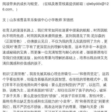
阅读带来的成长与蜕变。（征稿及教育线索提供邮箱：qlwbyddx@12
6.com。）
文｜山东省曹县常乐集镇中心小学教师 宋德然
在育儿的漫漫长路上，我们常常如同在迷雾中摸索的航船，时而因航
向不明而焦虑，时而因风浪来袭而疲惫。直到我遇见了简·尼尔森的
《正面管教》，仿佛拨云见日，不仅为我的育儿实践指明了方向，更
让我对“教育”二字有了更深层次的理解与敬畏。这本书并非一本提供
速成秘籍的宝典，而更像一位充满智慧与耐心的长者，循循善诱地引
导我们优优配送版，如何在尊重与理解的基础上，培养出既自律又充
满归属感和价值感的孩子。
初识“正面管教”，我首先被其核心理念所吸引——“和善而坚定”。这四
个字看似简单，却蕴含着极高的实践智慧。在传统的管教模式中，我
们常常不自觉地滑向两个极端：要么是控制型的“严厉”，以惩罚、威
胁、说教为主，追求表面的“听话”，却往往压抑了孩子的内心，破坏
了亲子关系；要么是放任型的“骄纵”，对孩子百依百顺，害怕冲突，
最终培养出缺乏责任感和生活能力的“小皇帝”。而“和善而坚定”则要求
我们，既不严厉也不骄纵，既表达对孩子的尊重、理解与关爱（和