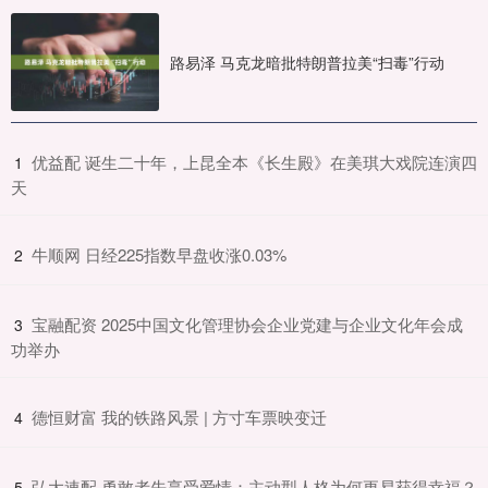
路易泽 马克龙暗批特朗普拉美“扫毒”行动
​优益配 诞生二十年，上昆全本《长生殿》在美琪大戏院连演四
1
天
​牛顺网 日经225指数早盘收涨0.03%
2
​宝融配资 2025中国文化管理协会企业党建与企业文化年会成
3
功举办
​德恒财富 我的铁路风景 | 方寸车票映变迁
4
​弘大速配 勇敢者先享受爱情：主动型人格为何更易获得幸福？
5