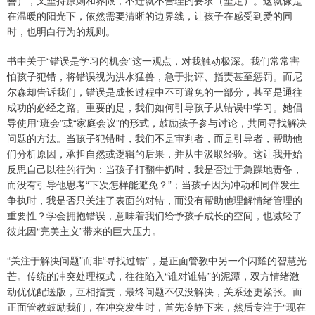
善），又坚持原则和界限，不迁就不合理的要求（坚定）。这就像是
在温暖的阳光下，依然需要清晰的边界线，让孩子在感受到爱的同
时，也明白行为的规则。
书中关于“错误是学习的机会”这一观点，对我触动极深。我们常常害
怕孩子犯错，将错误视为洪水猛兽，急于批评、指责甚至惩罚。而尼
尔森却告诉我们，错误是成长过程中不可避免的一部分，甚至是通往
成功的必经之路。重要的是，我们如何引导孩子从错误中学习。她倡
导使用“班会”或“家庭会议”的形式，鼓励孩子参与讨论，共同寻找解决
问题的方法。当孩子犯错时，我们不是审判者，而是引导者，帮助他
们分析原因，承担自然或逻辑的后果，并从中汲取经验。这让我开始
反思自己以往的行为：当孩子打翻牛奶时，我是否过于急躁地责备，
而没有引导他思考“下次怎样能避免？”；当孩子因为冲动和同伴发生
争执时，我是否只关注了表面的对错，而没有帮助他理解情绪管理的
重要性？学会拥抱错误，意味着我们给予孩子成长的空间，也减轻了
彼此因“完美主义”带来的巨大压力。
“关注于解决问题”而非“寻找过错”，是正面管教中另一个闪耀的智慧光
芒。传统的冲突处理模式，往往陷入“谁对谁错”的泥潭，双方情绪激
动优优配送版，互相指责，最终问题不仅没解决，关系还更紧张。而
正面管教鼓励我们，在冲突发生时，首先冷静下来，然后专注于“现在