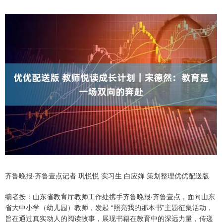
齐鲁晚报·齐鲁壹点记者 巩悦悦 实习生 白应婵 策划整理优优配送版
编者按：山东省教育厅教师工作处携手齐鲁晚报·齐鲁壹点，面向山东
省大中小学（幼儿园）教师，发起 “照亮我的那本书”主题征集活动，
旨在通过真实动人的阅读故事，展现书籍在教育中的深远力量，传递